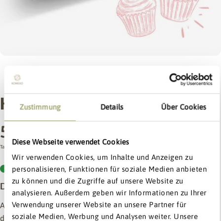
1
/
7
KOMEKO KUCHENGLÜCK
Zustimmung
Details
Über Cookies
Prix
5,49 €
Diese Webseite verwendet Cookies
Exklusiv:
bis zu
Taxe incluse.
Expédition
calculée au moment du paiement.
habituel
15% Rabatt
Wir verwenden Cookies, um Inhalte und Anzeigen zu
En stock - livraison sous 1 à 3 jours ouvrables.
personalisieren, Funktionen für soziale Medien anbieten
Dein Willkommens-Extra
zu können und die Zugriffe auf unsere Website zu
Des recettes de pâtisserie sans gluten faciles à réaliser
5% ab 0€
5% ab 0€
analysieren. Außerdem geben wir Informationen zu Ihrer
10% ab 40€
Verwendung unserer Website an unsere Partner für
Avec
KOMEKO KUCHENGLÜCK l
a pâtisserie sans gluten
15% ab 100€
soziale Medien, Werbung und Analysen weiter. Unsere
devient enfin simple. Notre mélange de farine de riz