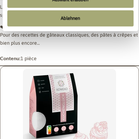
La capacité de cuisson est uniquement due au mélange
spécial de farine de riz.
Ablehnen
❤️
Succès garanti et adapté à un usage quotidien
Pour des recettes de gâteaux classiques, des pâtes à crêpes et
bien plus encore...
Contenu:
1 pièce
poser une question
Votre
nom
Votre
email
Partager ce produit
Ton