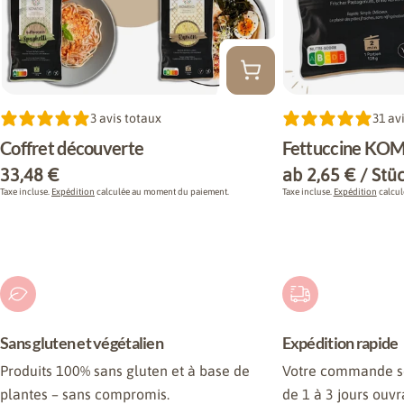
Taper:
3 avis totaux
Taper:
31 av
Coffret découverte
Fettuccine KO
Prix
33,48 €
Prix
ab 2,65 € / Stü
Taxe incluse.
Expédition
calculée au moment du paiement.
Taxe incluse.
Expédition
calcul
habituel
habituel
Sans gluten et végétalien
Expédition rapide
Produits 100% sans gluten et à base de
Votre commande se
plantes – sans compromis.
de 1 à 3 jours ouvr