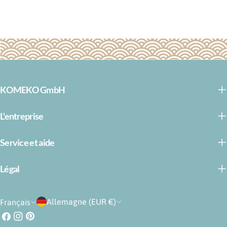
KOMEKO GmbH
L'entreprise
Service et aide
Légal
P
L
Allemagne (EUR €)
Français
a
a
Facebook
Instagram
Pinterest