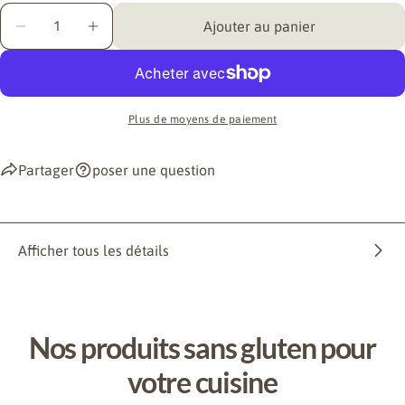
Quantité
Ajouter au panier
Diminuer la quantité pour KOMEKO KUCHENGLÜCK
Augmenter la quantité pour KOMEKO KUC
Plus de moyens de paiement
Partager
poser une question
Afficher tous les détails
Nos produits sans gluten pour
votre cuisine