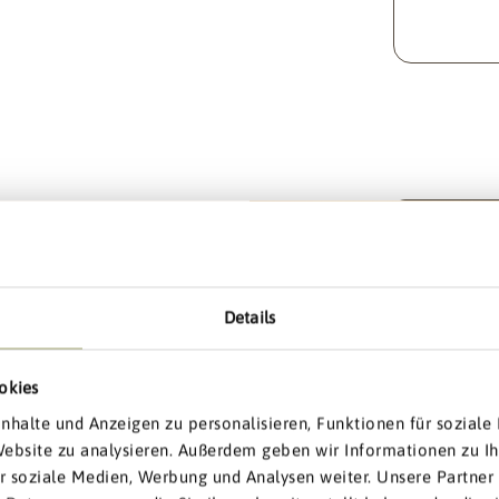
Menge
Menge f
siv:
​
bis zu
 Rabatt
Details
llkommens-Extra
okies
Anm
nhalte und Anzeigen zu personalisieren, Funktionen für sozial
 Website zu analysieren. Außerdem geben wir Informationen zu I
r soziale Medien, Werbung und Analysen weiter. Unsere Partner