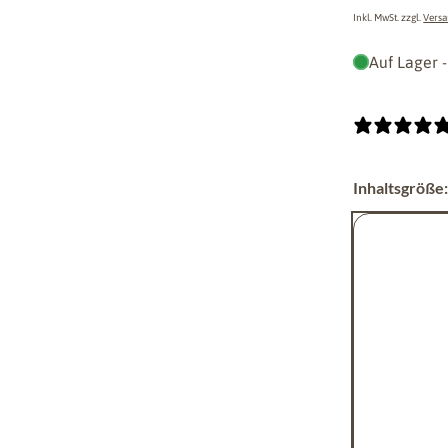
Preis
Inkl. MwSt. zzgl.
Vers
Auf Lager -
Inhaltsgröße