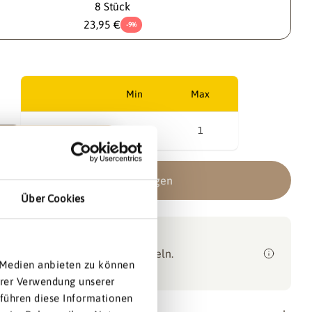
8 Stück
23,95 €
-9%
Min
Max
-
1
Quantity
ür KOMEKO MOCHIGLÜCK verringern
Menge für KOMEKO MOCHIGLÜCK erhöhen
In den Warenkorb legen
Über Cookies
elden, um Reiskörner zu sammeln.
e Medien anbieten zu können
hrer Verwendung unserer
 führen diese Informationen