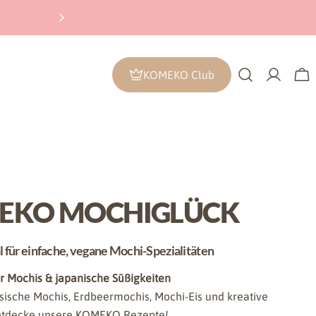
Sichere Zahlung
: Verschlüsselte Zahlun
KOMEKO Club
Anmeld
Wa
EKO MOCHIGLÜCK
 für einfache, vegane Mochi-Spezialitäten
ür Mochis & japanische Süßigkeiten
ssische Mochis, Erdbeermochis, Mochi-Eis und kreative
ntdecke unsere
KOMEKO Rezepte
!