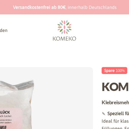
Versandkostenfrei ab 80€
, innerhalb Deutschlands
nden
Spare
100%
KOM
Klebreismehl
🍡
Speziell f
Ideal für kla
Füllungen. E