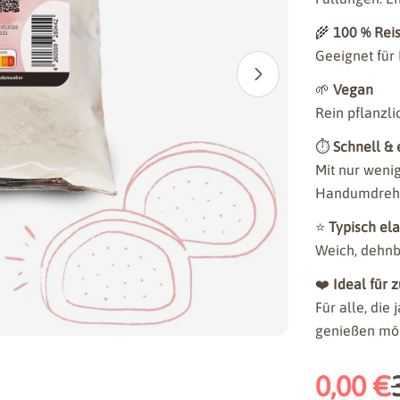
🌾
100 % Reis
Geeignet für
odus
Öffnen Sie das
🌱
Vegan
Rein pflanzl
⏱
Schnell & 
Mit nur weni
Handumdrehe
⭐
Typisch el
Weich, dehnb
❤️
Ideal für 
Für alle, die
genießen mö
0,00 €
Verkaufsp
Reguläre