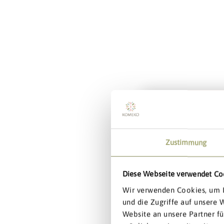
Exklu
15%
Zustimmung
Dein Wi
Diese Webseite verwendet Co
5% ab 0€
5% ab 0€
Wir verwenden Cookies, um I
10% ab 40€
und die Zugriffe auf unsere
15% ab 100€
Website an unsere Partner fü
Namen