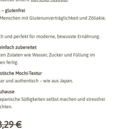
 – glutenfrei
 Menschen mit Glutenunverträglichkeit und Zöliakie.
 Medium 1 im Modalmodus
ich und perfekt für moderne, bewusste Ernährung.
einfach zubereitet
gen Zutaten wie Wasser, Zucker und Füllung im
n fertig.
astische Mochi-Textur
ar und authentisch – wie aus Japan.
zuhause
 japanische Süßigkeiten selbst machen und stressfrei
chten.
3,29 €
reis
r