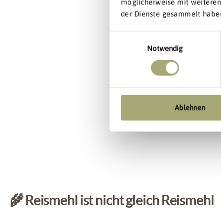
möglicherweise mit weiteren
der Dienste gesammelt habe
Email
Einwilligungsauswahl
Notwendig
Jet
N
Ablehnen
🌾 Reismehl ist nicht gleich Reismehl