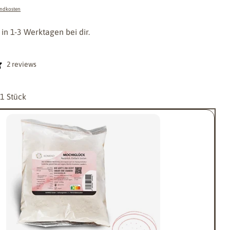
andkosten
 in 1-3 Werktagen bei dir.
2 reviews
:
1 Stück
Stelle eine Frage
Dein
Name
Deine
E-
Mail
Teile dieses Produkt
Dein
Telefon
Kopieren
Teilen