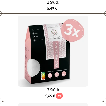
Auf
Auf
1 Stück
Facebook
Pinterest
5,49 €
teilen
pinnen
Die mit * gekennzeichneten Felder sind Pflichtfelder.
Frage senden
3 Stück
15,69 €
-5%