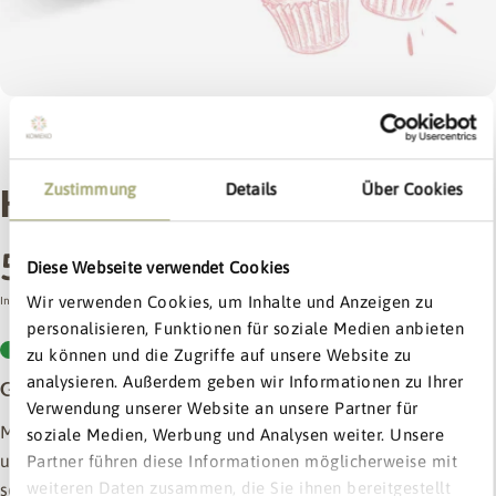
1
/
7
Zustimmung
Details
Über Cookies
KOMEKO KUCHENGLÜCK
Regulärer
5,49 €
Diese Webseite verwendet Cookies
Exklusiv:
bis zu
Preis
15% Rabatt
Wir verwenden Cookies, um Inhalte und Anzeigen zu
Inkl. MwSt. zzgl.
Versandkosten
personalisieren, Funktionen für soziale Medien anbieten
Dein Willkommens-Extra
Auf Lager - in 1-3 Werktagen bei dir.
zu können und die Zugriffe auf unsere Website zu
5% ab 0€
5% ab 0€
analysieren. Außerdem geben wir Informationen zu Ihrer
Glutenfreies Backen, das einfach gelingt
10% ab 40€
Verwendung unserer Website an unsere Partner für
Mit
KOMEKO KUCHENGLÜCK
wird glutenfreies Backen endlich
15% ab 100€
soziale Medien, Werbung und Analysen weiter. Unsere
unkompliziert. Unsere fein abgestimmte Reismehlmischung
Partner führen diese Informationen möglicherweise mit
Namen
weiteren Daten zusammen, die Sie ihnen bereitgestellt
sorgt für
saftige Kuchen
,
lockere Teige
und
zuverlässige