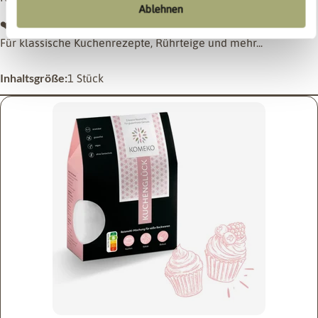
Ablehnen
❤️
Gelingsicher & alltagstauglich
Für klassische Kuchenrezepte, Rührteige und mehr...
Inhaltsgröße:
1 Stück
Stelle eine Frage
Dein
Name
Deine
E-
Mail
Teile dieses Produkt
Dein
Telefon
Kopieren
Teilen
Nachricht