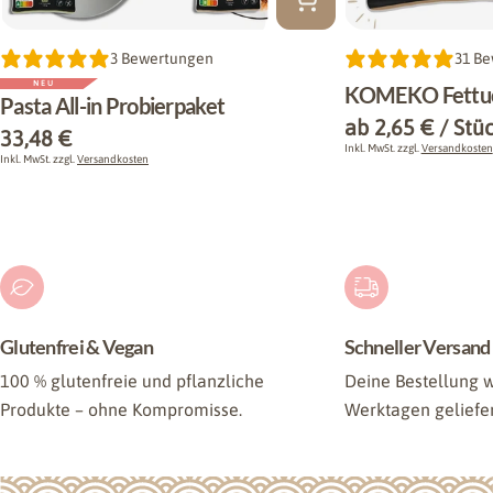
Typ:
3 Bewertungen
Typ:
31 B
NEU
KOMEKO Fettuc
Pasta All-in Probierpaket
Regulärer
ab 2,65 € / Stü
Regulärer
33,48 €
Preis
Inkl. MwSt. zzgl.
Versandkosten
Preis
Inkl. MwSt. zzgl.
Versandkosten
Glutenfrei & Vegan
Schneller Versand
100 % glutenfreie und pflanzliche
Deine Bestellung w
Produkte – ohne Kompromisse.
Werktagen geliefer