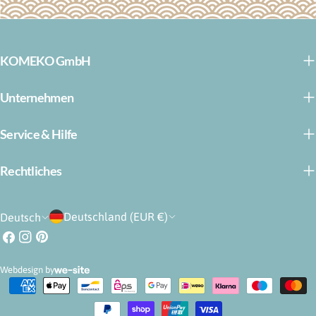
KOMEKO GmbH
Unternehmen
Service & Hilfe
Rechtliches
L
S
Deutschland (EUR €)
Deutsch
a
p
Facebook
Instagram
Pinterest
n
r
Webdesign by
d
a
Zahlungsarten
/
c