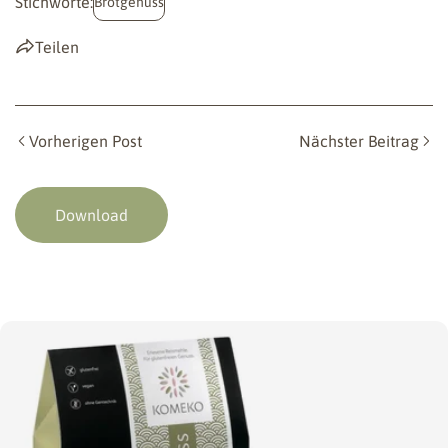
Stichworte:
Brotgenuss
Teilen
Vorherigen Post
Nächster Beitrag
Download
Springe
zu
den
Produktinformationen