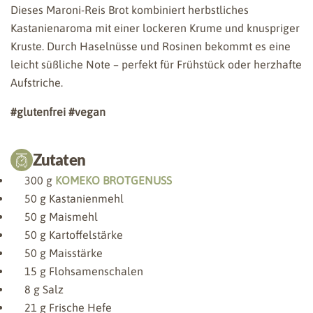
Dieses Maroni-Reis Brot kombiniert herbstliches
Kastanienaroma mit einer lockeren Krume und knuspriger
Kruste. Durch Haselnüsse und Rosinen bekommt es eine
leicht süßliche Note – perfekt für Frühstück oder herzhafte
Aufstriche.
#glutenfrei
#vegan
Zutaten
300
g
KOMEKO BROTGENUSS
50
g Kastanienmehl
50
g Maismehl
50
g Kartoffelstärke
50
g Maisstärke
15
g Flohsamenschalen
8
g Salz
21
g Frische Hefe