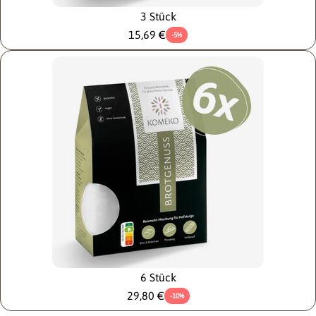
3 Stück
15,69 €
-5%
6 Stück
29,80 €
-10%