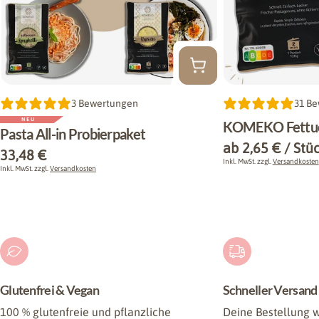
Typ:
3 Bewertungen
Typ:
31 B
NEU
KOMEKO Fettuc
Pasta All-in Probierpaket
Regulärer
ab 2,65 € / Stü
Regulärer
33,48 €
Preis
Inkl. MwSt. zzgl.
Versandkosten
Preis
Inkl. MwSt. zzgl.
Versandkosten
Glutenfrei & Vegan
Schneller Versand
100 % glutenfreie und pflanzliche
Deine Bestellung w