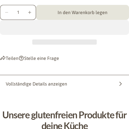
Menge
In den Warenkorb legen
Menge für KOMEKO BROTGENUSS verringern
Menge für KOMEKO BROTGENUSS erhöhen
Teilen
Stelle eine Frage
Vollständige Details anzeigen
Unsere glutenfreien Produkte für
deine Küche