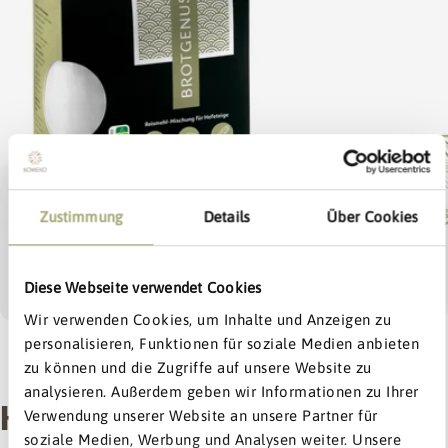
Öffnen Sie das Medium 0 im Modalmodus
Zustimmung
Details
Über Cookies
Diese Webseite verwendet Cookies
Exklusiv:
bis zu
15% Rabatt
Wir verwenden Cookies, um Inhalte und Anzeigen zu
personalisieren, Funktionen für soziale Medien anbieten
Dein Willkommens-Extra
1
/
7
zu können und die Zugriffe auf unsere Website zu
5% ab 0€
5% ab 0€
analysieren. Außerdem geben wir Informationen zu Ihrer
KOMEKO BROTGENUSS
10% ab 40€
Verwendung unserer Website an unsere Partner für
15% ab 100€
soziale Medien, Werbung und Analysen weiter. Unsere