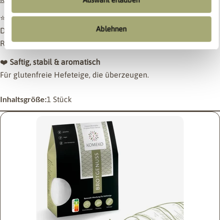
⭐
Ohne zusätzliche Bindemittel
Ablehnen
Die Backfähigkeit entsteht allein durch die spezielle
Reismehlmischung.
❤️
Saftig, stabil & aromatisch
Für glutenfreie Hefeteige, die überzeugen.
Inhaltsgröße:
1 Stück
Stelle eine Frage
Dein
Name