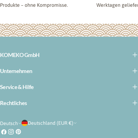
Produkte – ohne Kompromisse.
Werktagen geliefer
KOMEKO GmbH
Unternehmen
Service & Hilfe
Rechtliches
L
S
Deutschland (EUR €)
Deutsch
a
p
Facebook
Instagram
Pinterest