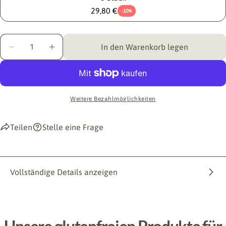
29,80 €
-10%
Menge
In den Warenkorb legen
Menge für KOMEKO KNUSPERLUST verringern
Menge für KOMEKO KNUSPERLUST erhöhen
Weitere Bezahlmöglichkeiten
Teilen
Stelle eine Frage
Vollständige Details anzeigen