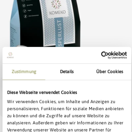
den
Produktinformationen
Öffnen Sie das Medium 0 im Modalmodus
Zustimmung
Details
Über Cookies
Diese Webseite verwendet Cookies
Exklusiv:
bis zu
15% Rabatt
Wir verwenden Cookies, um Inhalte und Anzeigen zu
personalisieren, Funktionen für soziale Medien anbieten
Dein Willkommens-Extra
zu können und die Zugriffe auf unsere Website zu
5% ab 0€
5% ab 0€
analysieren. Außerdem geben wir Informationen zu Ihrer
1
/
7
10% ab 40€
Verwendung unserer Website an unsere Partner für