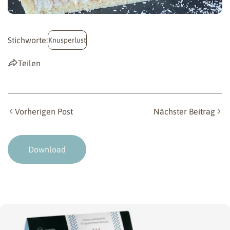
Stichworte:
Knusperlust
Teilen
Vorherigen Post
Nächster Beitrag
Download
Springe
zu