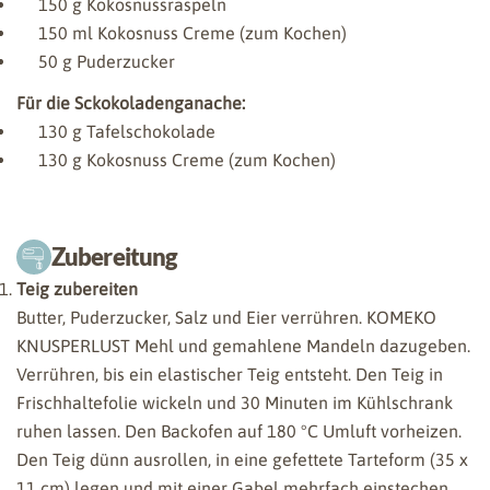
150
g Kokosnussraspeln
150
ml Kokosnuss Creme (zum Kochen)
50
g Puderzucker
Für die Sckokoladenganache:
130
g Tafelschokolade
130
g Kokosnuss Creme (zum Kochen)
Zubereitung
Teig zubereiten
Butter, Puderzucker, Salz und Eier verrühren. KOMEKO
KNUSPERLUST Mehl und gemahlene Mandeln dazugeben.
Verrühren, bis ein elastischer Teig entsteht. Den Teig in
Frischhaltefolie wickeln und 30 Minuten im Kühlschrank
ruhen lassen. Den Backofen auf 180 °C Umluft vorheizen.
Den Teig dünn ausrollen, in eine gefettete Tarteform (35 x
11 cm) legen und mit einer Gabel mehrfach einstechen,