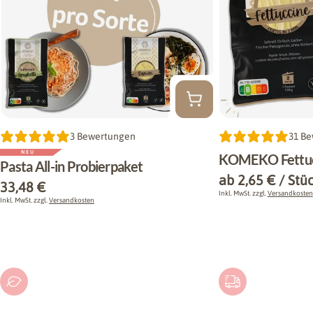
Typ:
3 Bewertungen
Typ:
31 B
NEU
KOMEKO Fettuc
Pasta All-in Probierpaket
Regulärer
ab 2,65 € / Stü
Regulärer
33,48 €
Preis
Inkl. MwSt. zzgl.
Versandkosten
Preis
Inkl. MwSt. zzgl.
Versandkosten