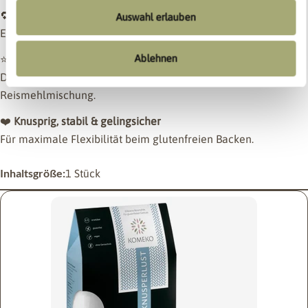
🔁
1:1 wie Weizenmehl verwendbar
Auswahl erlauben
Einfach austauschen – ohne Umrechnen, ohne Zusatzstoffe.
Ablehnen
⭐
Ohne zusätzliche Bindemittel
Die Backfähigkeit entsteht allein durch die spezielle
Reismehlmischung.
❤️
Knusprig, stabil & gelingsicher
Für maximale Flexibilität beim glutenfreien Backen.
Inhaltsgröße:
1 Stück